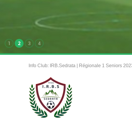
1
2
3
4
Info Club: IRB.Sedrata | Régionale 1 Seniors 20