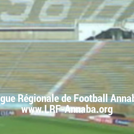
igue Régionale de Football Anna
www.LRF-Annaba.org