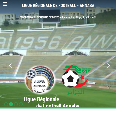
LIGUE RÉGIONALE DE FOOTBALL - ANNABA
FÉDÉRATION ALGÉRIENNE DE FOOTBALL - الاتحاد الجزائري لكرة القدم
Ligue Régionale
de Football Annaba
www.LRF-Annaba.org