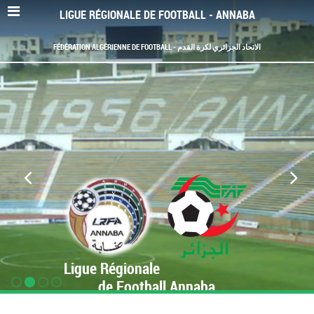
LIGUE RÉGIONALE DE FOOTBALL - ANNABA
FÉDÉRATION ALGÉRIENNE DE FOOTBALL - الاتحاد الجزائري لكرة القدم
Ligue Régionale
de Football Annaba
www.LRF-Annaba.org