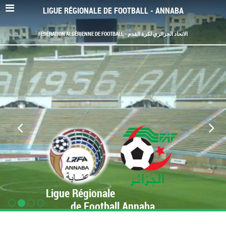
LIGUE RÉGIONALE DE FOOTBALL - ANNABA
FÉDÉRATION ALGÉRIENNE DE FOOTBALL - الاتحاد الجزائري لكرة القدم
Ligue Régionale
de Football Annaba
www.LRF-Annaba.org