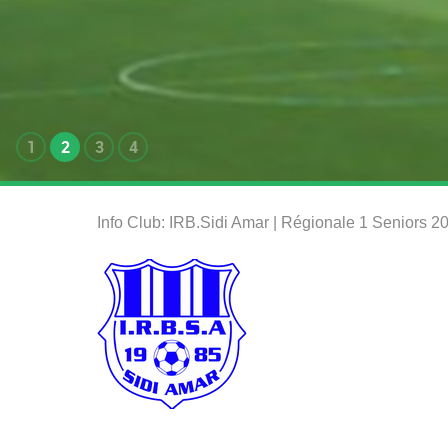
1
2
3
4
Info Club: IRB.Sidi Amar | Régionale 1 Seniors 