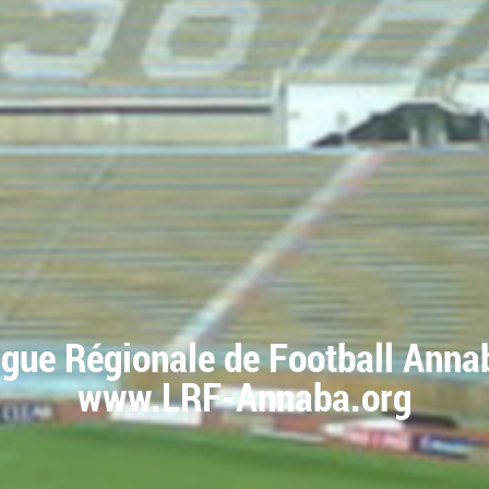
igue Régionale de Football Anna
www.LRF-Annaba.org