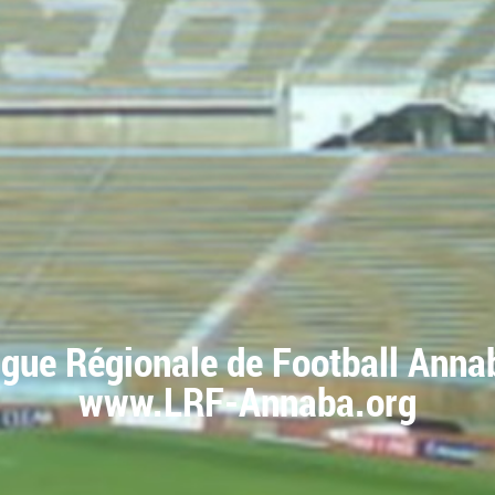
igue Régionale de Football Anna
www.LRF-Annaba.org