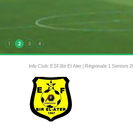
1
2
3
4
Info Club: ESF.Bir El Ater | Régionale 1 Seniors 