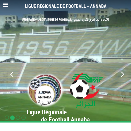
LIGUE RÉGIONALE DE FOOTBALL - ANNABA
FÉDÉRATION ALGÉRIENNE DE FOOTBALL - الاتحاد الجزائري لكرة القدم
Ligue Régionale
de Football Annaba
www.LRF-Annaba.org