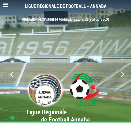
LIGUE RÉGIONALE DE FOOTBALL - ANNABA
FÉDÉRATION ALGÉRIENNE DE FOOTBALL - الاتحاد الجزائري لكرة القدم
Ligue Régionale
de Football Annaba
www.LRF-Annaba.org