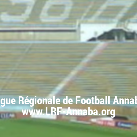
igue Régionale de Football Anna
www.LRF-Annaba.org