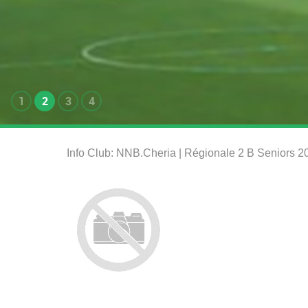
1
2
3
4
Info Club: NNB.Cheria | Régionale 2 B Seniors 