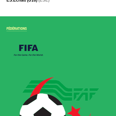
ES.Echatt (U16)
(ESE)
FÉDÉRATIONS