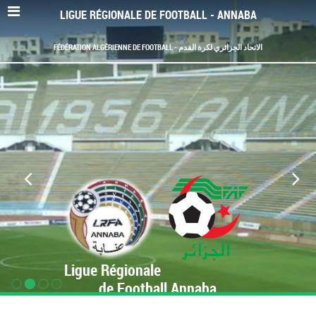
LIGUE RÉGIONALE DE FOOTBALL - ANNABA
FÉDÉRATION ALGÉRIENNE DE FOOTBALL - الاتحاد الجزائري لكرة القدم
Ligue Régionale
de Football Annaba
www.LRF-Annaba.org