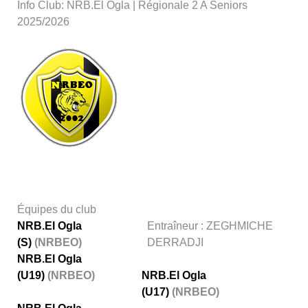
Info Club: NRB.El Ogla | Régionale 2 A Seniors
2025/2026
Équipes du club
NRB.El Ogla
Entraîneur : ZEGHMICHE
(S)
(NRBEO)
DERRADJI
NRB.El Ogla
(U19)
(NRBEO)
NRB.El Ogla
(U17)
(NRBEO)