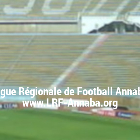
igue Régionale de Football Anna
www.LRF-Annaba.org