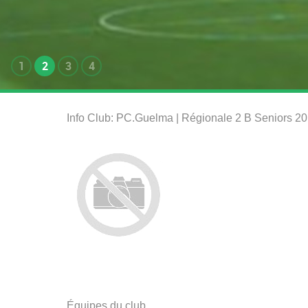
1
2
3
4
Info Club: PC.Guelma | Régionale 2 B Seniors 2
Équipes du club