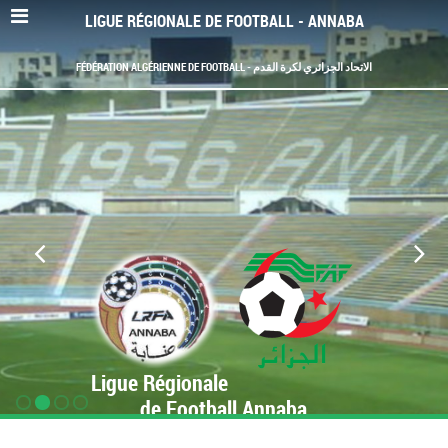
LIGUE RÉGIONALE DE FOOTBALL - ANNABA
FÉDÉRATION ALGÉRIENNE DE FOOTBALL - الاتحاد الجزائري لكرة القدم
Ligue Régionale
de Football Annaba
www.LRF-Annaba.org