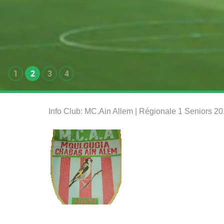
1
2
3
4
Info Club: MC.Ain Allem | Régionale 1 Seniors 2