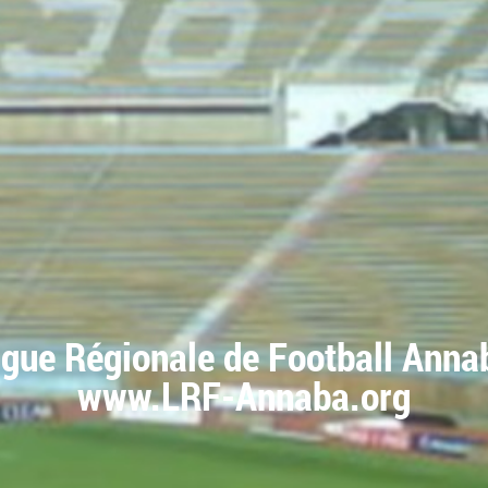
igue Régionale de Football Anna
www.LRF-Annaba.org