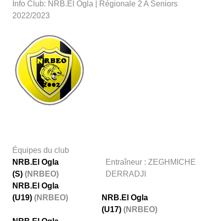
Info Club: NRB.El Ogla | Régionale 2 A Seniors
2022/2023
Équipes du club
NRB.El Ogla
Entraîneur : ZEGHMICHE
(S)
(NRBEO)
DERRADJI
NRB.El Ogla
(U19)
(NRBEO)
NRB.El Ogla
(U17)
(NRBEO)