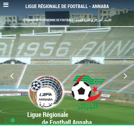
LIGUE RÉGIONALE DE FOOTBALL - ANNABA
FÉDÉRATION ALGÉRIENNE DE FOOTBALL - الاتحاد الجزائري لكرة القدم
Ligue Régionale
de Football Annaba
www.LRF-Annaba.org