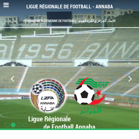
LIGUE RÉGIONALE DE FOOTBALL - ANNABA
FÉDÉRATION ALGÉRIENNE DE FOOTBALL - الاتحاد الجزائري لكرة القدم
Ligue Régionale
de Football Annaba
www.LRF-Annaba.org