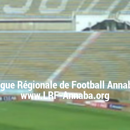
igue Régionale de Football Anna
www.LRF-Annaba.org