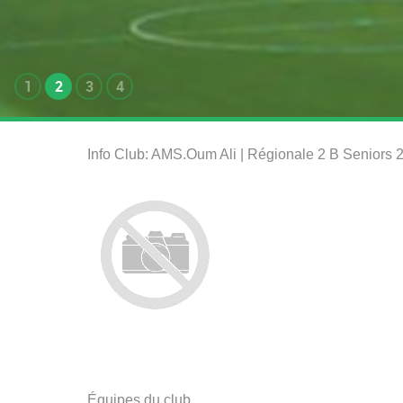
1
2
3
4
Info Club: AMS.Oum Ali | Régionale 2 B Seniors
Équipes du club