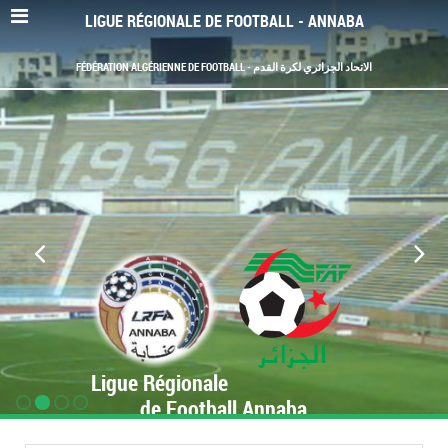
LIGUE RÉGIONALE DE FOOTBALL - ANNABA
FÉDÉRATION ALGÉRIENNE DE FOOTBALL - الاتحاد الجزائري لكرة القدم
Ligue Régionale
de Football Annaba
www.LRF-Annaba.org