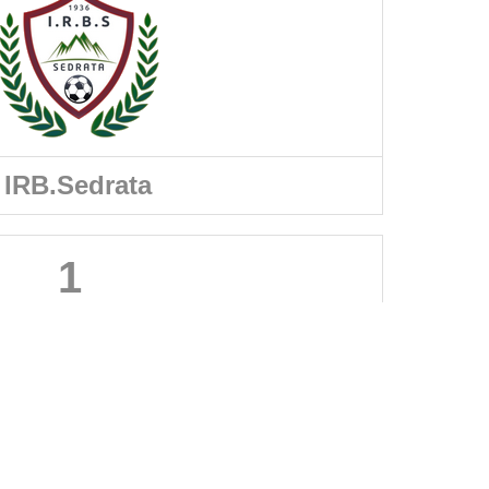
IRB.Sedrata
1
A PROPOS DU SITE
Les clubs doivent puiser dans ce site