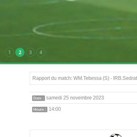
1
2
3
4
Rapport du match: WM.Tebessa (S) - IRB.Sedrat
samedi 25 novembre 2023
Date :
14:00
Heure :