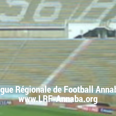
igue Régionale de Football Anna
www.LRF-Annaba.org