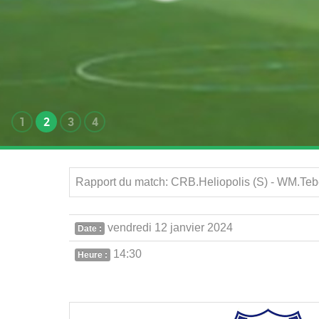
1
2
3
4
Rapport du match: CRB.Heliopolis (S) - WM.Teb
vendredi 12 janvier 2024
Date :
14:30
Heure :