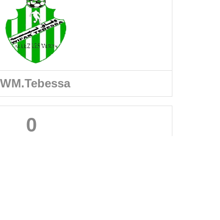
WM.Tebessa
0
A PROPOS DU SITE
Les clubs doivent puiser dans ce site