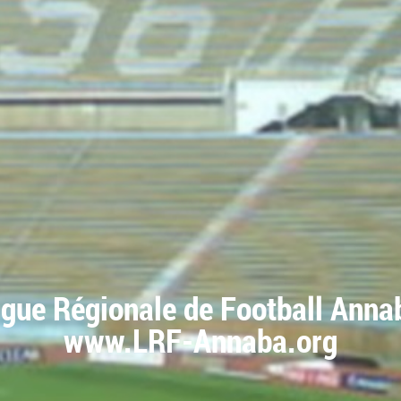
igue Régionale de Football Anna
www.LRF-Annaba.org