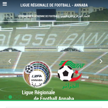
LIGUE RÉGIONALE DE FOOTBALL - ANNABA
FÉDÉRATION ALGÉRIENNE DE FOOTBALL - الاتحاد الجزائري لكرة القدم
Ligue Régionale
de Football Annaba
www.LRF-Annaba.org