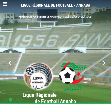
LIGUE RÉGIONALE DE FOOTBALL - ANNABA
FÉDÉRATION ALGÉRIENNE DE FOOTBALL - الاتحاد الجزائري لكرة القدم
Ligue Régionale
de Football Annaba
www.LRF-Annaba.org