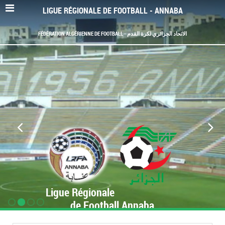
LIGUE RÉGIONALE DE FOOTBALL - ANNABA
FÉDÉRATION ALGÉRIENNE DE FOOTBALL - الاتحاد الجزائري لكرة القدم
Ligue Régionale
de Football Annaba
www.LRF-Annaba.org