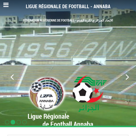
LIGUE RÉGIONALE DE FOOTBALL - ANNABA
FÉDÉRATION ALGÉRIENNE DE FOOTBALL - الاتحاد الجزائري لكرة القدم
Ligue Régionale
de Football Annaba
www.LRF-Annaba.org