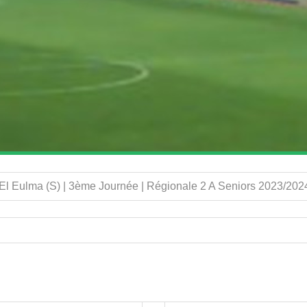
l Eulma (S) | 3ème Journée | Régionale 2 A Seniors 2023/202