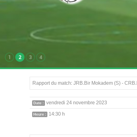
1
2
3
4
Rapport du match: JRB.Bir Mokadem (S) - CRB.E
vendredi 24 novembre 2023
Date :
14:30 h
Heure :