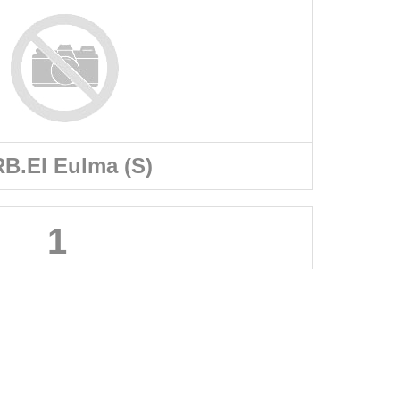
B.El Eulma (S)
1
A PROPOS DU SITE