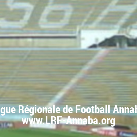
igue Régionale de Football Anna
www.LRF-Annaba.org