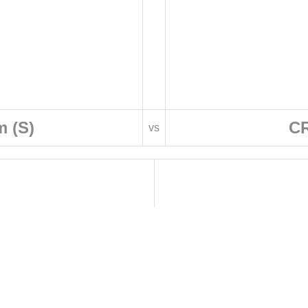
 (S)
CR
vs
 DE FOOTBALL
LIGUES DE WILAYA DE FOOTBALL