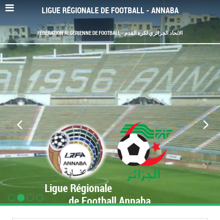
LIGUE RÉGIONALE DE FOOTBALL - ANNABA
FÉDÉRATION ALGÉRIENNE DE FOOTBALL - الاتحاد الجزائري لكرة القدم
Ligue Régionale
de Football Annaba
www.LRF-Annaba.org