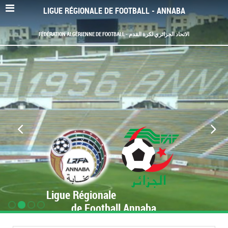
LIGUE RÉGIONALE DE FOOTBALL - ANNABA
FÉDÉRATION ALGÉRIENNE DE FOOTBALL - الاتحاد الجزائري لكرة القدم
Ligue Régionale
de Football Annaba
www.LRF-Annaba.org