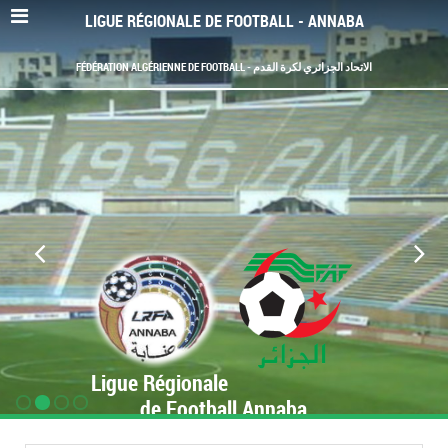
LIGUE RÉGIONALE DE FOOTBALL - ANNABA
FÉDÉRATION ALGÉRIENNE DE FOOTBALL - الاتحاد الجزائري لكرة القدم
Ligue Régionale
de Football Annaba
www.LRF-Annaba.org