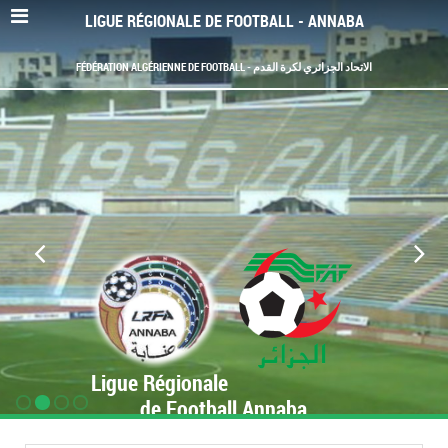
LIGUE RÉGIONALE DE FOOTBALL - ANNABA
FÉDÉRATION ALGÉRIENNE DE FOOTBALL - الاتحاد الجزائري لكرة القدم
Ligue Régionale
de Football Annaba
www.LRF-Annaba.org