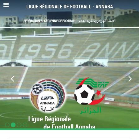
LIGUE RÉGIONALE DE FOOTBALL - ANNABA
FÉDÉRATION ALGÉRIENNE DE FOOTBALL - الاتحاد الجزائري لكرة القدم
Ligue Régionale
de Football Annaba
www.LRF-Annaba.org