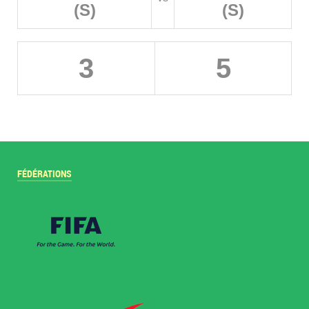
(S)
(S)
3
5
FÉDÉRATIONS