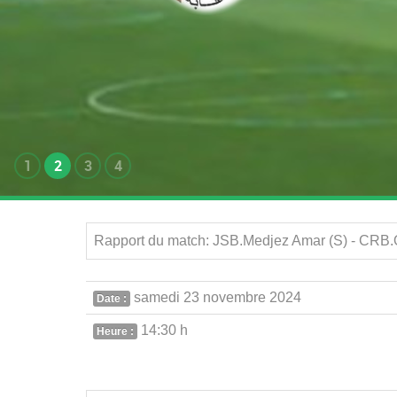
1
2
3
4
Rapport du match: JSB.Medjez Amar (S) - CRB.O
samedi 23 novembre 2024
Date :
14:30 h
Heure :