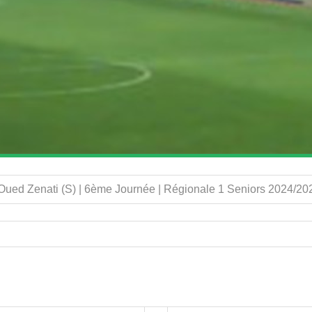
ued Zenati (S) | 6ème Journée | Régionale 1 Seniors 2024/20