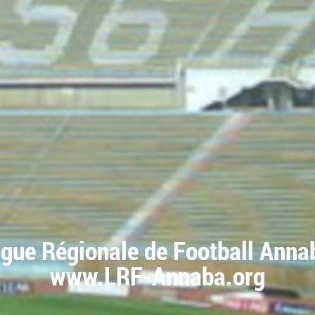
igue Régionale de Football Anna
www.LRF-Annaba.org