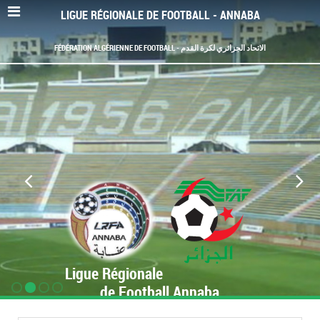
LIGUE RÉGIONALE DE FOOTBALL - ANNABA
FÉDÉRATION ALGÉRIENNE DE FOOTBALL - الاتحاد الجزائري لكرة القدم
Ligue Régionale
de Football Annaba
www.LRF-Annaba.org