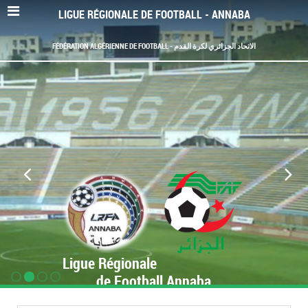
LIGUE RÉGIONALE DE FOOTBALL - ANNABA
FÉDÉRATION ALGÉRIENNE DE FOOTBALL - الاتحاد الجزائري لكرة القدم
Ligue Régionale
de Football Annaba
www.LRF-Annaba.org