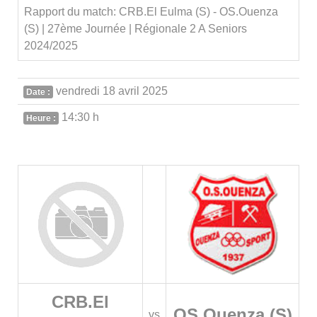
Rapport du match: CRB.El Eulma (S) - OS.Ouenza
(S) | 27ème Journée | Régionale 2 A Seniors
2024/2025
vendredi 18 avril 2025
Date :
14:30 h
Heure :
CRB.El
OS.Ouenza (S)
vs