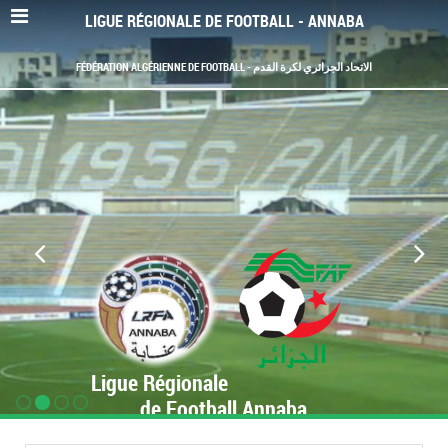
LIGUE RÉGIONALE DE FOOTBALL - ANNABA
FÉDÉRATION ALGÉRIENNE DE FOOTBALL - الاتحاد الجزائري لكرة القدم
Ligue Régionale
de Football Annaba
www.LRF-Annaba.org