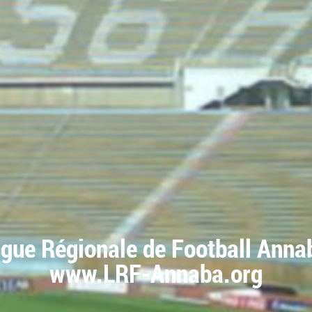
igue Régionale de Football Anna
www.LRF-Annaba.org