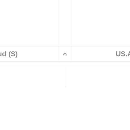
d (S)
US.A
vs
 DE FOOTBALL
LIGUES DE WILAYA DE FOOTBALL