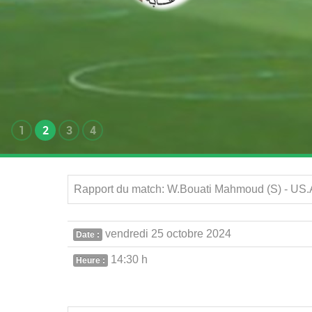
1
2
3
4
Rapport du match: W.Bouati Mahmoud (S) - US.A
vendredi 25 octobre 2024
Date :
14:30 h
Heure :