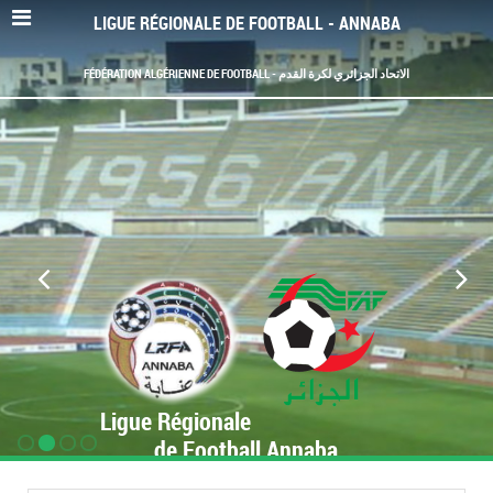
LIGUE RÉGIONALE DE FOOTBALL - ANNABA
FÉDÉRATION ALGÉRIENNE DE FOOTBALL - الاتحاد الجزائري لكرة القدم
Ligue Régionale
de Football Annaba
www.LRF-Annaba.org