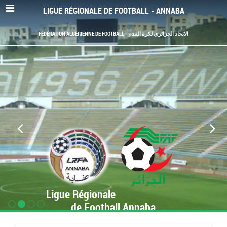
LIGUE RÉGIONALE DE FOOTBALL - ANNABA
FÉDÉRATION ALGÉRIENNE DE FOOTBALL - الاتحاد الجزائري لكرة القدم
Ligue Régionale
de Football Annaba
www.LRF-Annaba.org