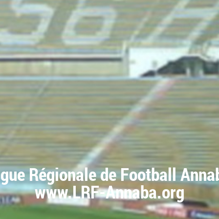
igue Régionale de Football Anna
www.LRF-Annaba.org