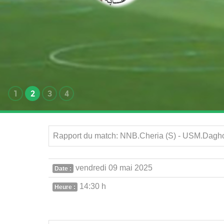
1
2
3
4
Rapport du match: NNB.Cheria (S) - USM.Dagho
vendredi 09 mai 2025
Date :
14:30 h
Heure :