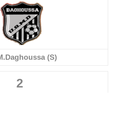
.Daghoussa (S)
2
A PROPOS DU SITE