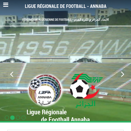
LIGUE RÉGIONALE DE FOOTBALL - ANNABA
FÉDÉRATION ALGÉRIENNE DE FOOTBALL - الاتحاد الجزائري لكرة القدم
Ligue Régionale
de Football Annaba
www.LRF-Annaba.org