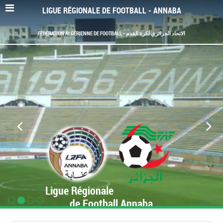
LIGUE RÉGIONALE DE FOOTBALL - ANNABA
FÉDÉRATION ALGÉRIENNE DE FOOTBALL - الاتحاد الجزائري لكرة القدم
Ligue Régionale
de Football Annaba
www.LRF-Annaba.org