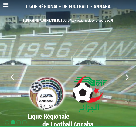
LIGUE RÉGIONALE DE FOOTBALL - ANNABA
FÉDÉRATION ALGÉRIENNE DE FOOTBALL - الاتحاد الجزائري لكرة القدم
Ligue Régionale
de Football Annaba
www.LRF-Annaba.org