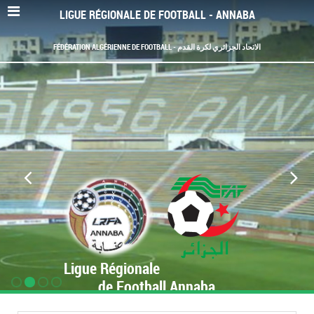
LIGUE RÉGIONALE DE FOOTBALL - ANNABA
FÉDÉRATION ALGÉRIENNE DE FOOTBALL - الاتحاد الجزائري لكرة القدم
Ligue Régionale
de Football Annaba
www.LRF-Annaba.org