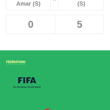
Amar (S)
(S)
0
5
FÉDÉRATIONS