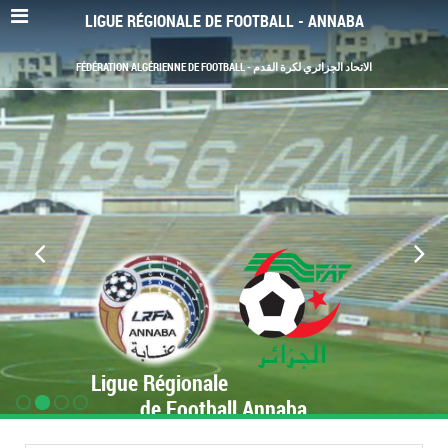
LIGUE RÉGIONALE DE FOOTBALL - ANNABA
FÉDÉRATION ALGÉRIENNE DE FOOTBALL - الاتحاد الجزائري لكرة القدم
Ligue Régionale
de Football Annaba
www.LRF-Annaba.org