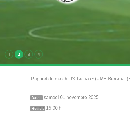
1
2
3
4
Rapport du match: JS.Tacha (S) - MB.Berrahal (
samedi 01 novembre 2025
Date :
15:00 h
Heure :