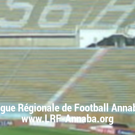
igue Régionale de Football Anna
www.LRF-Annaba.org