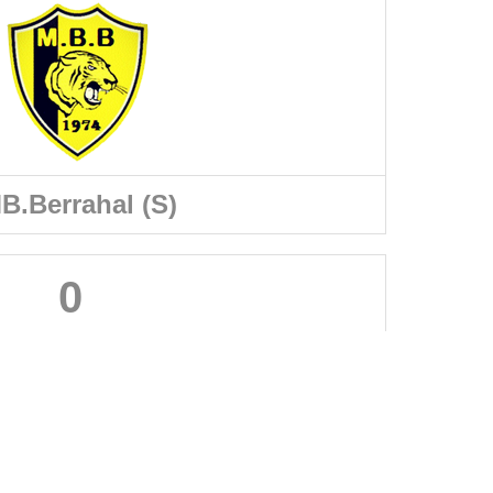
B.Berrahal (S)
0
A PROPOS DU SITE