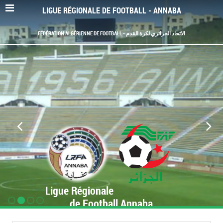
LIGUE RÉGIONALE DE FOOTBALL - ANNABA
FÉDÉRATION ALGÉRIENNE DE FOOTBALL - الاتحاد الجزائري لكرة القدم
Ligue Régionale
de Football Annaba
www.LRF-Annaba.org