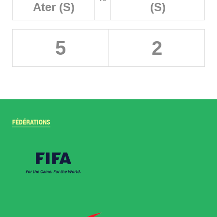
Ater (S)
(S)
5
2
FÉDÉRATIONS