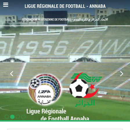
LIGUE RÉGIONALE DE FOOTBALL - ANNABA
FÉDÉRATION ALGÉRIENNE DE FOOTBALL - الاتحاد الجزائري لكرة القدم
Ligue Régionale
de Football Annaba
www.LRF-Annaba.org