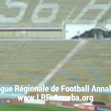
igue Régionale de Football Anna
www.LRF-Annaba.org