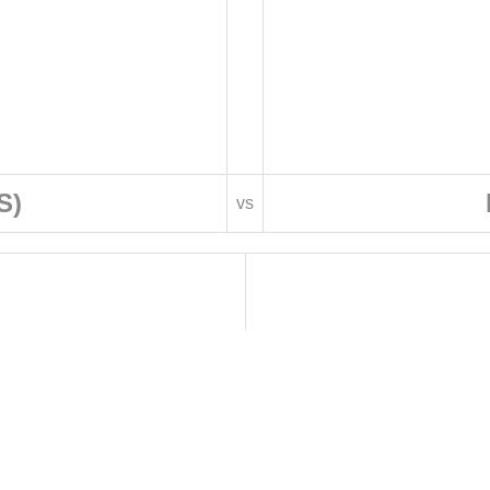
S)
vs
 DE FOOTBALL
LIGUES DE WILAYA DE FOOTBALL