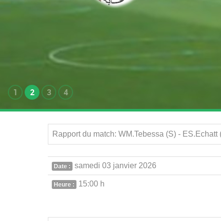
1
2
3
4
Rapport du match: WM.Tebessa (S) - ES.Echatt 
samedi 03 janvier 2026
Date :
15:00 h
Heure :