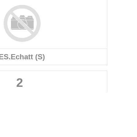
ES.Echatt (S)
2
A PROPOS DU SITE