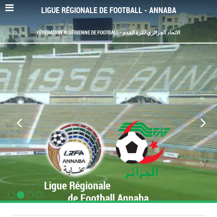
LIGUE RÉGIONALE DE FOOTBALL - ANNABA
FÉDÉRATION ALGÉRIENNE DE FOOTBALL - الاتحاد الجزائري لكرة القدم
Ligue Régionale
de Football Annaba
www.LRF-Annaba.org