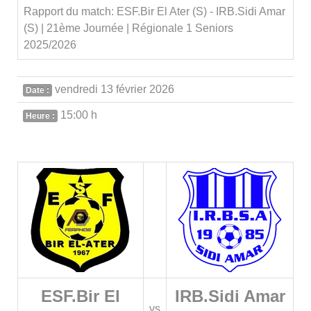
Rapport du match: ESF.Bir El Ater (S) - IRB.Sidi Amar
(S) | 21ème Journée | Régionale 1 Seniors
2025/2026
vendredi 13 février 2026
Date :
15:00 h
Heure :
ESF.Bir El
IRB.Sidi Amar
vs