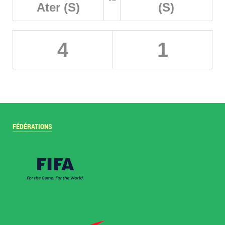
Ater (S)
(S)
4
1
FÉDÉRATIONS