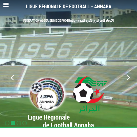
LIGUE RÉGIONALE DE FOOTBALL - ANNABA
FÉDÉRATION ALGÉRIENNE DE FOOTBALL - الاتحاد الجزائري لكرة القدم
Ligue Régionale
de Football Annaba
www.LRF-Annaba.org