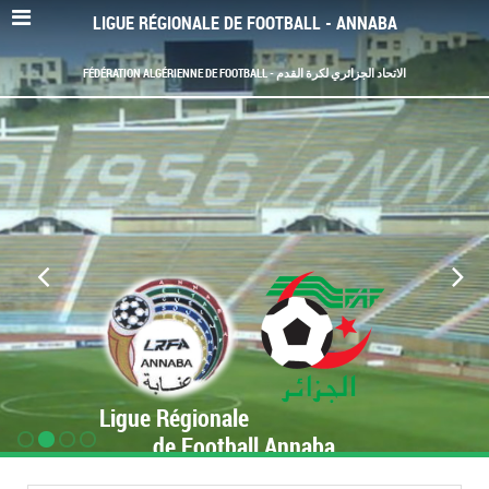
LIGUE RÉGIONALE DE FOOTBALL - ANNABA
FÉDÉRATION ALGÉRIENNE DE FOOTBALL - الاتحاد الجزائري لكرة القدم
Ligue Régionale
de Football Annaba
www.LRF-Annaba.org