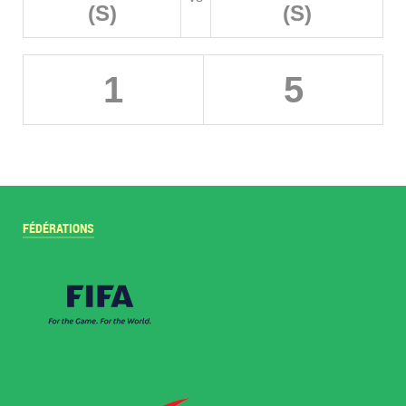
(S)
(S)
1
5
FÉDÉRATIONS